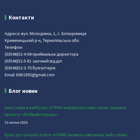
Контакти
Адреса: вул. Молодіжна, 1, с. Білокриниця
Кременецький р-н, Тернопільська обл.
Телефон:
(03546)52-4-04 приймальна директора
(03546)52-5-81 заочний відділ
(03546)52-3-70 бухгалтерія
Email: kltk1892@gmail.com
Блог новин
Інвестиція в майбутнє: КЛТФК модернізує майстерню завдяки
проєкту «#100майстерень»
31 липня 2026
Крок до сучасної освіти: КЛТФК оновить навчальну майстерню