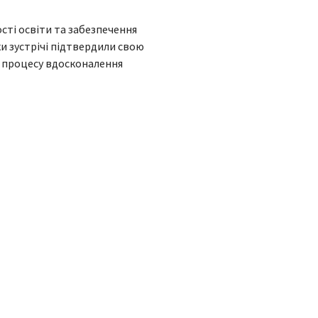
сті освіти та забезпечення
и зустрічі підтвердили свою
о процесу вдосконалення