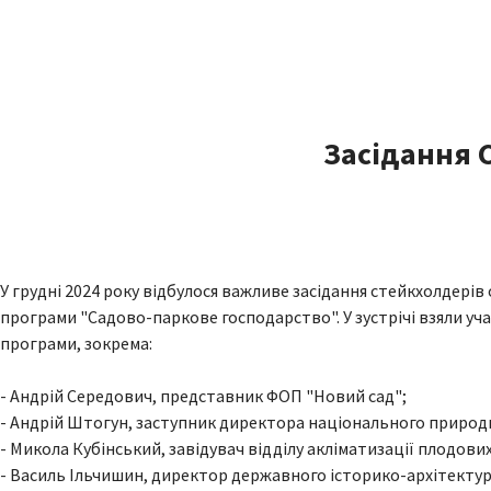
Засідання 
У грудні 2024 року відбулося важливе засідання стейкхолдері
програми "Садово-паркове господарство". У зустрічі взяли уч
програми, зокрема:
- Андрій Середович, представник ФОП "Новий сад";
- Андрій Штогун, заступник директора національного природн
- Микола Кубінський, завідувач відділу акліматизації плодових
- Василь Ільчишин, директор державного історико-архітектур