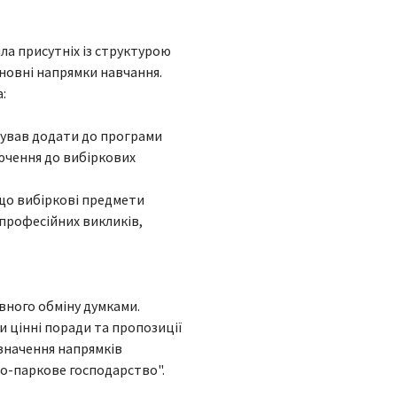
а присутніх із структурою
сновні напрямки навчання.
:
нував додати до програми
лючення до вибіркових
 що вибіркові предмети
 професійних викликів,
вного обміну думками.
 цінні поради та пропозиції
изначення напрямків
о-паркове господарство".