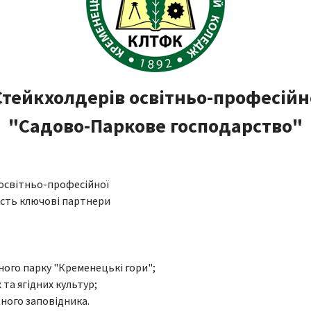
Стейкхолдерів освітньо-професійн
"Садово-Паркове господарство"
в освітньо-професійної
асть ключові партнери
ого парку "Кременецькі гори";
 та ягідних культур;
ного заповідника.