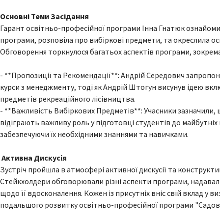
Основні Теми Засідання
Гарант освітньо-професійної програми Інна Гнатюк ознайомил
програми, розповіла про вибіркові предмети, та окреслила о
Обговорення торкнулося багатьох аспектів програми, зокрема
- **Пропозиції та Рекомендації**: Андрій Середович запропо
курси з менеджменту, тоді як Андрій Штогун висунув ідею вк
предметів рекреаційного лісівництва.
- **Важливість Вибіркових Предметів**: Учасники зазначили,
відіграють важливу роль у підготовці студентів до майбутніх
забезпечуючи їх необхідними знаннями та навичками.
Активна Дискусія
Зустріч пройшла в атмосфері активної дискусії та конструкти
Стейкхолдери обговорювали різні аспекти програми, надавали
щодо її вдосконалення. Кожен із присутніх вніс свій вклад у в
подальшого розвитку освітньо-професійної програми "Садов