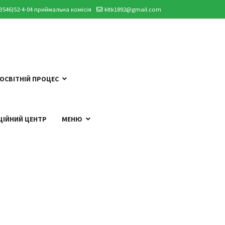
03546)52-4-04 приймальна комісія
kltk1892@gmail.com
ОСВІТНІЙ ПРОЦЕС
ЦІЙНИЙ ЦЕНТР
МЕНЮ