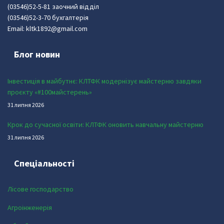
(03546)52-5-81 заочний відділ
(03546)52-3-70 бухгалтерія
Email: kltk1892@gmail.com
Блог новин
Інвестиція в майбутнє: КЛТФК модернізує майстерню завдяки
проєкту «#100майстерень»
31 липня 2026
Крок до сучасної освіти: КЛТФК оновить навчальну майстерню
31 липня 2026
Спеціальності
Лісове господарство
Агроінженерія