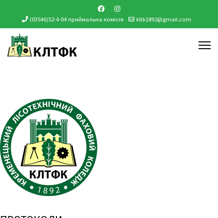
(03546)52-4-04 приймальна комісія
kltk1892@gmail.com